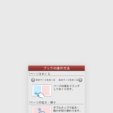
本
印
文
刷
用
ペ
ー
ジ