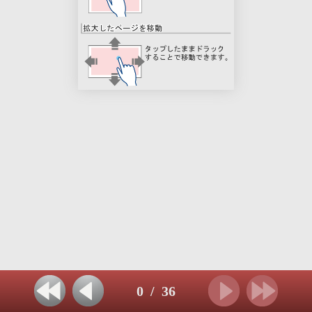
0
/
36