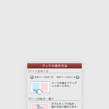
本
印
文
刷
用
ペ
ー
ジ