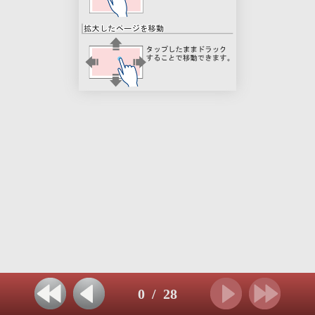
0
/
28