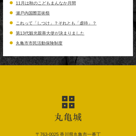
11月は秋のこどもまんなか月間
瀬戸内国際芸術祭
これって「しつけ」？それとも「虐待」？
第13代観光親善大使が決まりました
丸亀市市民活動保険制度
〒763-0025 香川県丸亀市一番丁