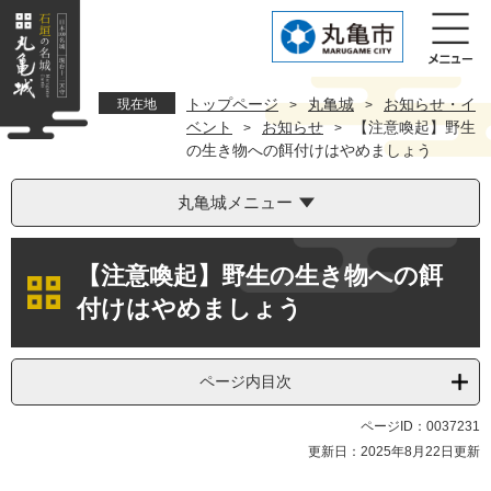
ペ
メ
ー
ニ
ジ
ュ
の
ー
先
を
トップページ
丸亀城
お知らせ・イ
現在地
>
>
頭
飛
ベント
お知らせ
【注意喚起】野生
>
>
で
ば
の生き物への餌付けはやめましょう
す。
し
て
丸亀城メニュー
本
文
本
へ
【注意喚起】野生の生き物への餌
文
付けはやめましょう
ページ内目次
ページID：0037231
更新日：2025年8月22日更新