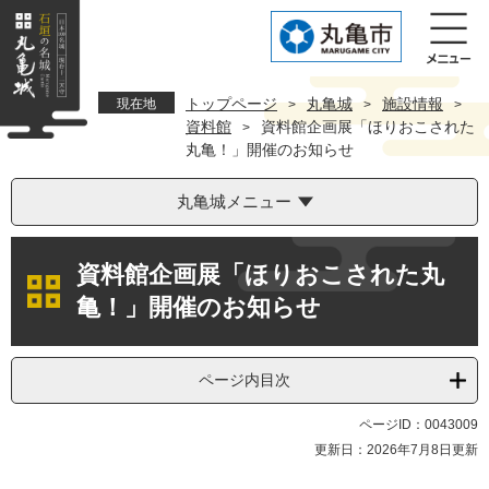
ペ
メ
ー
ニ
ジ
ュ
の
ー
先
を
トップページ
丸亀城
施設情報
現在地
>
>
>
頭
飛
資料館
資料館企画展「ほりおこされた
>
で
ば
丸亀！」開催のお知らせ
す。
し
て
丸亀城メニュー
本
文
本
へ
資料館企画展「ほりおこされた丸
文
亀！」開催のお知らせ
ページ内目次
ページID：0043009
更新日：2026年7月8日更新