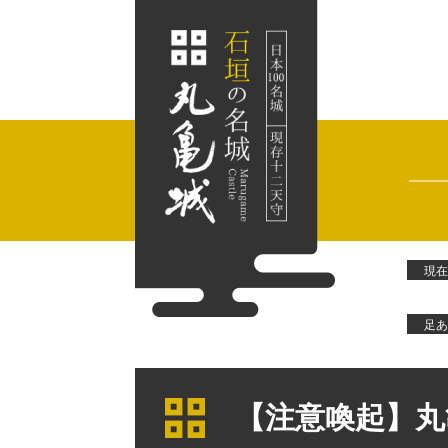
ペ
メ
ー
ニ
ジ
ュ
の
ー
先
を
頭
飛
で
ば
す。
し
て
本
文
現在
へ
足あ
本
文
【注意喚起】丸