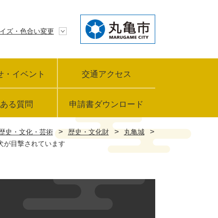
イズ・色合い変更
せ・イベント
交通アクセス
ある質問
申請書ダウンロード
>
>
>
歴史・文化・芸術
歴史・文化財
丸亀城
犬が目撃されています