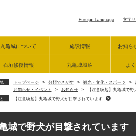
Foreign Language
文字サ
丸亀城について
施設情報
お知ら
石垣修復情報
丸亀城城泊
よく
>
>
>
トップページ
分類でさがす
観光・文化・スポーツ
地
>
>
お知らせ・イベント
お知らせ
【注意喚起】丸亀城で野
【注意喚起】丸亀城で野犬が目撃されています
と
亀城で野犬が目撃されています