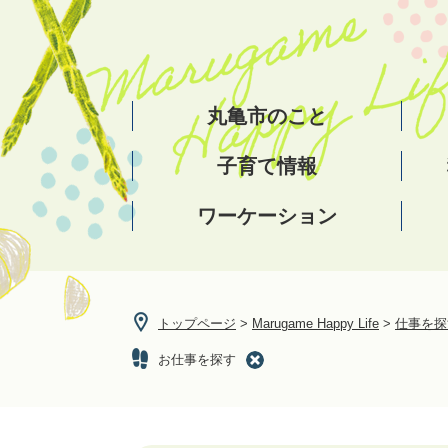
ペ
メ
ー
ニ
ジ
ュ
の
ー
先
を
丸亀市のこと
頭
飛
で
ば
子育て情報
す。
し
て
ワーケーション
本
文
へ
トップページ
>
Marugame Happy Life
>
仕事を探
お仕事を探す