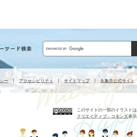
Google
カ
ス
タ
ム
シー
アクセシビリティ
サイトマップ
丸亀市公式サイト
検
索
このサイトの一部のイラストは
クリエイティブ・コモンズ
表示