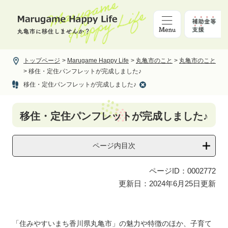
ペ
メ
ー
ニ
ジ
ュ
の
ー
先
を
頭
飛
トップページ
>
Marugame Happy Life
>
丸亀市のこと
>
丸亀市のこと
で
ば
>
移住・定住パンフレットが完成しました♪
す。
し
移住・定住パンフレットが完成しました♪
て
本
本
文
移住・定住パンフレットが完成しました♪
文
へ
ページ内目次
ページID：0002772
更新日：2024年6月25日更新
「住みやすいまち香川県丸亀市」の魅力や特徴のほか、子育て