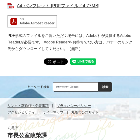
A4 パンフレット [PDFファイル／4.77MB]
PDF形式のファイルをご覧いただく場合には、Adobe社が提供するAdobe
Readerが必要です。
Adobe Readerをお持ちでない方は、バナーのリンク
先からダウンロードしてください。（無料）
Google
カ
ス
リンク・著作権・免責事項
プライバシーポリシー
タ
アクセシビリティ
サイトマップ
丸亀市公式サイト
ム
検
索
丸亀市
市長公室政策課