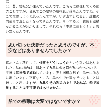
に
は、昔、曾祖父が住んでいたんです。こちらに移住してくる前
のことですが、台風でこの建物の屋根瓦が落ちたんですね。そ
こで改修しようと思ったんですが、いざ直すとなると、建物の
内装まで直したくなってきたんです。そうすると、費用も結構
かかることが分かりまして、それなら「本島に住もう！」と思
い立ったんです。
思い切った決断だったと思うのですが、不
安などはありませんでしたか？
真示さん：移住して、
仕事をどうしようか
という迷いはありま
した。私の場合は、縁あって丸亀に働き口が見つかったので、
平日は毎日
船で通勤
しています。妻も同様な形で、島外に働き
に出ています。正直なところ、島の中で仕事を見つけることは
難しいと思いますが、
丸亀やその近辺のまちであれば、船で通
勤することは不可能ではありません。
船での移動は大変ではないですか？