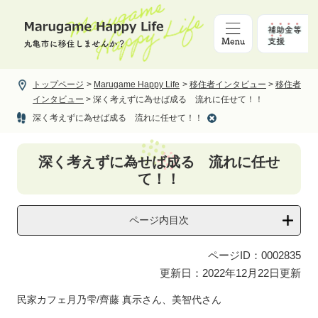
ペ
メ
ー
ニ
ジ
ュ
の
ー
先
を
頭
飛
トップページ
>
Marugame Happy Life
>
移住者インタビュー
>
移住者
で
ば
インタビュー
>
深く考えずに為せば成る 流れに任せて！！
す。
し
深く考えずに為せば成る 流れに任せて！！
て
本
本
文
深く考えずに為せば成る 流れに任せ
文
へ
て！！
ページ内目次
ページID：0002835
更新日：2022年12月22日更新
民家カフェ月乃雫/齊藤 真示さん、美智代さん