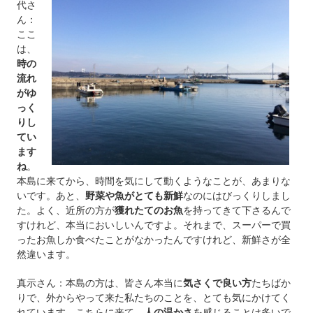
代さ
ん：
ここ
は、
時の
流れ
がゆ
っく
りし
てい
ます
ね
。
本島に来てから、時間を気にして動くようなことが、あまりな
いです。あと、
野菜や魚がとても新鮮
なのにはびっくりしまし
た。よく、近所の方が
獲れたてのお魚
を持ってきて下さるんで
すけれど、本当においしいんですよ。それまで、スーパーで買
ったお魚しか食べたことがなかったんですけれど、新鮮さが全
然違います。
真示さん：本島の方は、皆さん本当に
気さくで良い方
たちばか
りで、外からやって来た私たちのことを、とても気にかけてく
れています。こちらに来て、
人の温かさ
を感じることは多いで