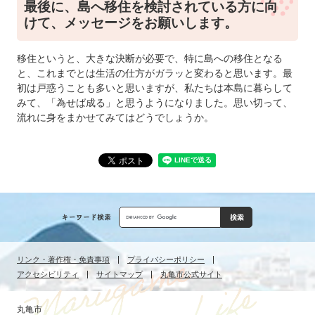
最後に、島へ移住を検討されている方に向
けて、メッセージをお願いします。
移住というと、大きな決断が必要で、特に島への移住となる
と、これまでとは生活の仕方がガラッと変わると思います。最
初は戸惑うことも多いと思いますが、私たちは本島に暮らして
みて、「為せば成る」と思うようになりました。思い切って、
流れに身をまかせてみてはどうでしょうか。
Google
カ
ス
リンク・著作権・免責事項
プライバシーポリシー
タ
アクセシビリティ
サイトマップ
丸亀市公式サイト
ム
検
索
丸亀市