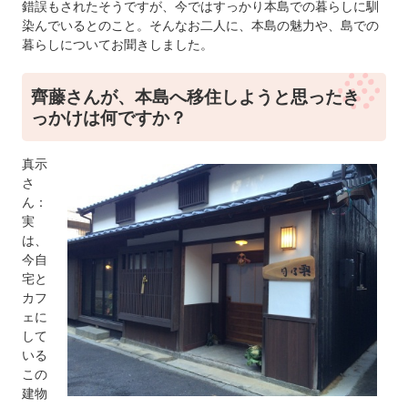
錯誤もされたそうですが、今ではすっかり本島での暮らしに馴
染んでいるとのこと。そんなお二人に、本島の魅力や、島での
暮らしについてお聞きしました。
齊藤さんが、本島へ移住しようと思ったき
っかけは何ですか？
​真示
さ
ん：
実
は、
今自
宅と
カフ
ェに
して
いる
この
建物