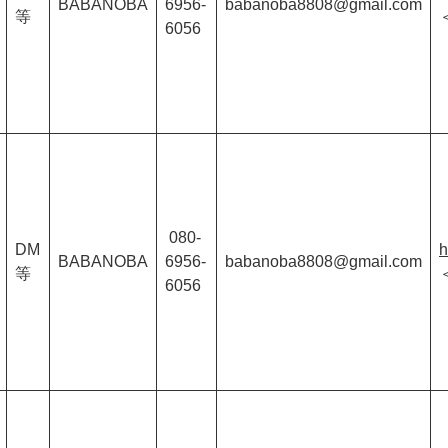
BABANOBA
6956-
babanoba8808@gmail.com
等
6056
080-
DM
h
BABANOBA
6956-
babanoba8808@gmail.com
等
6056