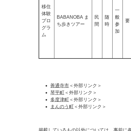
移住
一
体験
BABANOBA ま
民
随
般
プロ
要
ち歩きツアー
間
時
参
グラ
加
ム
善通寺市
＜外部リンク＞
琴平町
＜外部リンク＞
多度津町
＜外部リンク＞
まんのう町
＜外部リンク＞
掲載しているもの以外については、事前に