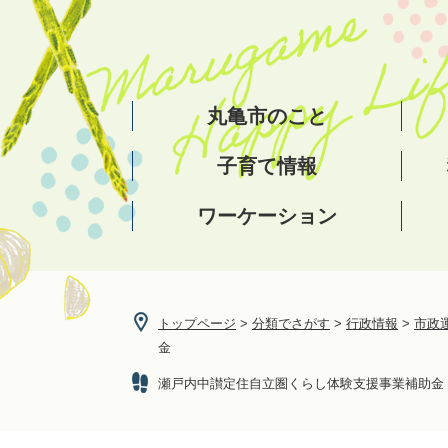
ペ
メ
ー
ニ
ジ
ュ
の
ー
先
を
丸亀市のこと
頭
飛
で
ば
子育て情報
す。
し
て
ワーケーション
本
文
へ
トップページ
>
分類でさがす
>
行政情報
>
市政
金
瀬戸内中讃定住自立圏くらし体験支援事業補助金