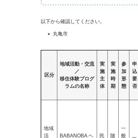
以下から確認してください。
丸亀市
地域活動・交流
実
実
参
申
／
施
施
加
込
区分
移住体験プログ
主
時
形
要
ラムの名称
体
期
態
否
地域
一
活
BABANOBA ヘ
民
随
般