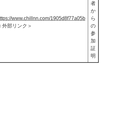
者
か
ttps://www.chillnn.com/1905d8f77a05b
ら
＜外部リンク＞
の
参
加
証
明