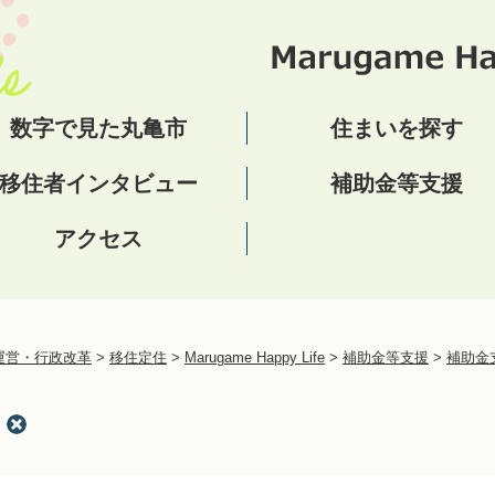
数字で見た丸亀市
住まいを探す
移住者インタビュー
補助金等支援
アクセス
運営・行政改革
>
移住定住
>
Marugame Happy Life
>
補助金等支援
>
補助金