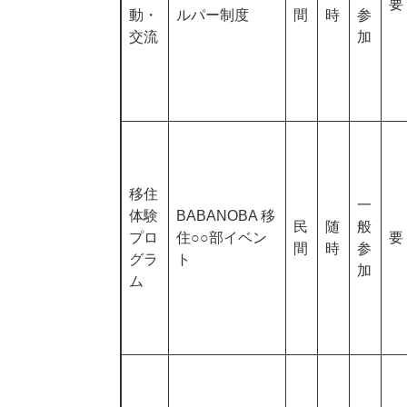
要
動・
ルパー制度
間
時
参
交流
加
移住
一
体験
BABANOBA 移
民
随
般
プロ
住○○部イベン
要
間
時
参
グラ
ト
加
ム