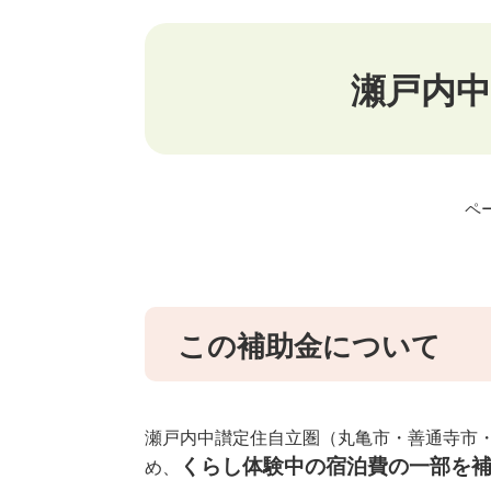
本
文
瀬戸内
ペー
この補助金について
瀬戸内中讃定住自立圏（丸亀市・善通寺市
くらし体験中の宿泊費の一部を
め、