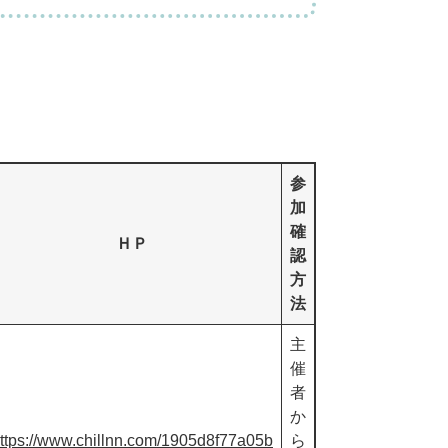
参
加
確
ＨＰ
認
方
法
主
催
者
か
ttps://www.chillnn.com/1905d8f77a05b
ら