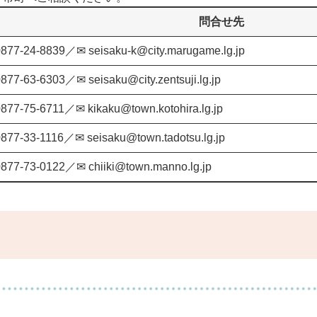
問合せ先
4-8839／✉ seisaku-k@city.marugame.lg.jp
3-6303／✉ seisaku@city.zentsuji.lg.jp
-75-6711／✉ kikaku@town.kotohira.lg.jp
3-1116／✉ seisaku@town.tadotsu.lg.jp
-73-0122／✉ chiiki@town.manno.lg.jp