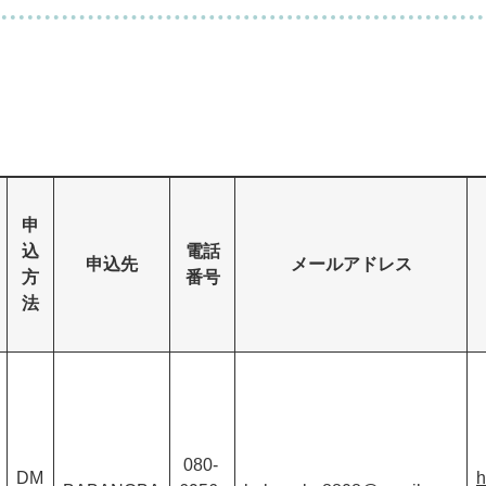
申
込
電話
申込先
メールアドレス
方
番号
法
080-
DM
h