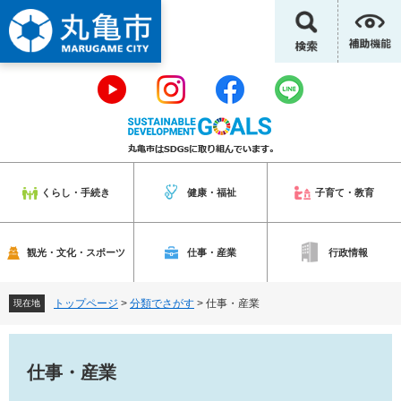
ペ
メ
ー
ニ
ジ
ュ
の
ー
先
を
頭
飛
で
ば
す
し
。
て
本
くらし・手続き
健康・福祉
子育て・教育
文
へ
観光・文化・スポーツ
仕事・産業
行政情報
トップページ
>
分類でさがす
>
仕事・産業
現在地
本
文
仕事・産業