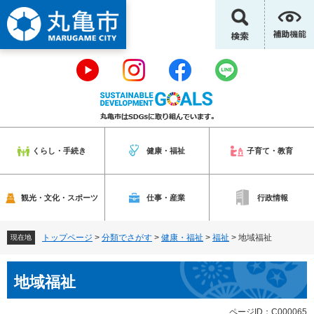
ペ
メ
ー
ニ
ジ
ュ
の
ー
先
を
頭
飛
で
ば
す
し
。
て
本
くらし・手続き
健康・福祉
子育て・教育
文
へ
観光・文化・スポーツ
仕事・産業
行政情報
トップページ
>
分類でさがす
>
健康・福祉
>
福祉
>
地域福祉
現在地
本
地域福祉
文
ページID：C000065