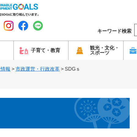
キーワード検索
o
o
g
観光・文化・
子育て・教育
スポーツ
l
e
政情報
>
市政運営・行政改革
>
SDGｓ