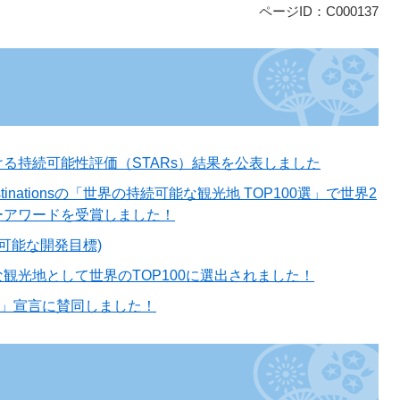
ページID：C000137
る持続可能性評価（STARs）結果を公表しました
estinationsの「世界の持続可能な観光地 TOP100選」で世界2
ーアワードを受賞しました！
続可能な開発目標)
観光地として世界のTOP100に選出されました！
ル」宣言に賛同しました！