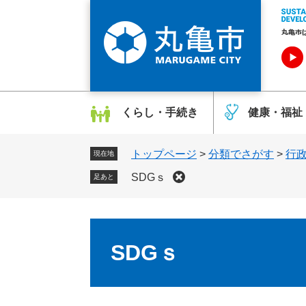
ペ
メ
ー
ニ
ジ
ュ
の
ー
先
を
頭
飛
で
ば
くらし・手続き
健康・福祉
す
し
。
て
トップページ
>
分類でさがす
>
行
本
現在地
文
SDGｓ
足あと
へ
本
文
SDGｓ