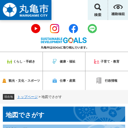
ペ
メ
ー
ニ
ジ
ュ
の
ー
先
を
頭
飛
で
ば
す
し
。
て
本
くらし・手続き
健康・福祉
子育て・教育
文
へ
観光・文化・スポーツ
仕事・産業
行政情報
トップページ
>
地図でさがす
現在地
本
地図でさがす
文