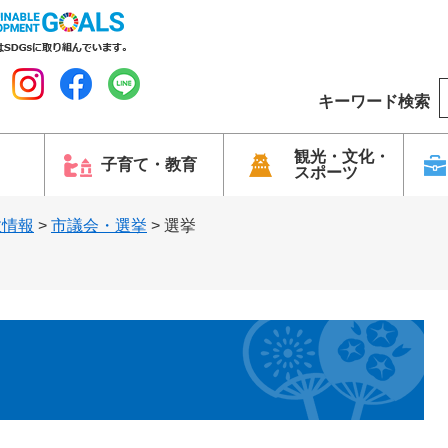
キーワード検索
o
o
g
観光・文化・
子育て・教育
スポーツ
l
e
政情報
>
市議会・選挙
>
選挙