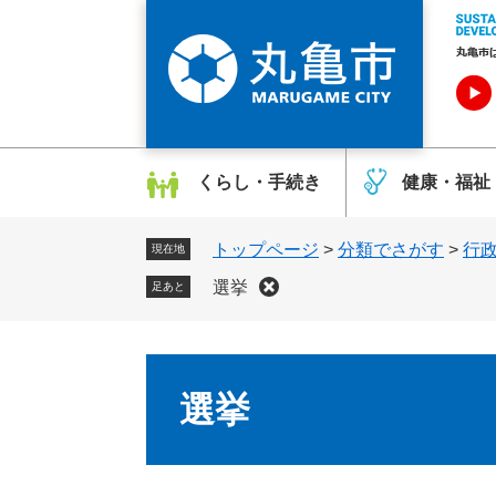
ペ
メ
ー
ニ
ジ
ュ
の
ー
先
を
頭
飛
で
ば
くらし・手続き
健康・福祉
す
し
。
て
トップページ
>
分類でさがす
>
行
本
現在地
文
選挙
足あと
へ
本
文
選挙