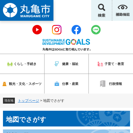
ペ
メ
ー
ニ
ジ
ュ
の
ー
先
を
頭
飛
で
ば
す
し
。
て
本
くらし・手続き
健康・福祉
子育て・教育
文
へ
観光・文化・スポーツ
仕事・産業
行政情報
トップページ
>
地図でさがす
現在地
本
地図でさがす
文