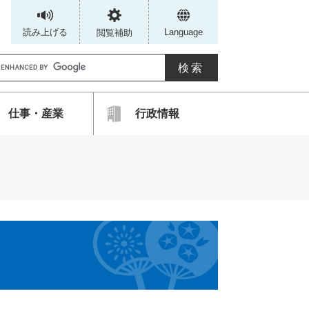
読み上げる
Language
閲覧補助
G
仕事・産業
行政情報
カ
ス
タ
ム
検
索