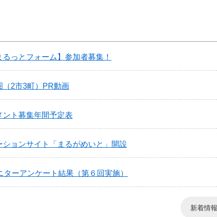
まるっとフォーム】参加者募集！
（2市3町）PR動画
メント募集年間予定表
ーションサイト「まるがめいと」開設
モニターアンケート結果（第６回実施）
新着情