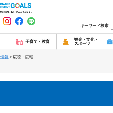
キーワード検索
o
o
g
観光・文化・
子育て・教育
スポーツ
l
e
政情報
>
広聴・広報