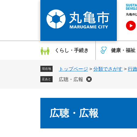
ペ
メ
ー
ニ
ジ
ュ
の
ー
先
を
頭
飛
で
ば
くらし・手続き
健康・福祉
す
し
。
て
トップページ
>
分類でさがす
>
行
本
現在地
文
広聴・広報
足あと
へ
本
文
広聴・広報