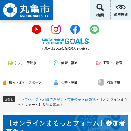
ペ
メ
ー
ニ
ジ
ュ
の
ー
先
を
頭
飛
で
ば
す
し
。
て
本
くらし・手続き
健康・福祉
子育て・教育
文
へ
観光・文化・スポーツ
仕事・産業
行政情報
トップページ
>
組織でさがす
>
市長公室
>
政策課
>
【オンラインまる
現在地
っとフォーム】参加者募集！
本
【オンラインまるっとフォーム】参加者
文