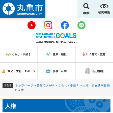
ペ
メ
ー
ニ
ジ
ュ
の
ー
先
を
頭
飛
で
ば
す
し
。
て
本
くらし・手続き
健康・福祉
子育て・教育
文
へ
観光・文化・スポーツ
仕事・産業
行政情報
トップページ
>
分類でさがす
>
くらし・手続き
>
人権・男女共同参画
現在地
>
人権
本
人権
文