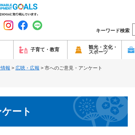
キーワード検索
o
o
g
観光・文化・
子育て・教育
スポーツ
l
e
政情報
>
広聴・広報
>
市へのご意見・アンケート
ンケート