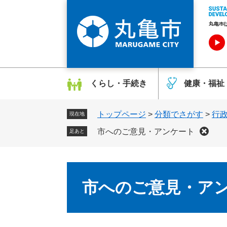
ペ
メ
ー
ニ
ジ
ュ
の
ー
先
を
頭
飛
で
ば
くらし・手続き
健康・福祉
す
し
。
て
トップページ
>
分類でさがす
>
行
本
現在地
文
市へのご意見・アンケート
足あと
へ
本
文
市へのご意見・ア