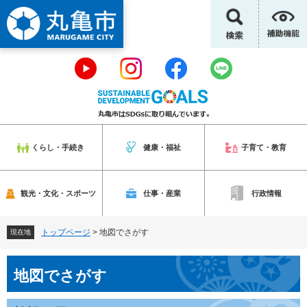
ペ
メ
ー
ニ
ジ
ュ
の
ー
先
を
頭
飛
で
ば
す
し
。
て
本
くらし・手続き
健康・福祉
子育て・教育
文
へ
観光・文化・スポーツ
仕事・産業
行政情報
トップページ
>
地図でさがす
現在地
本
地図でさがす
文