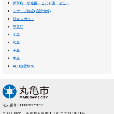
保育所・幼稚園・こども園（公立）
スポーツ施設(施設情報)
観光スポット
児童館
本島
広島
手島
牛島
AED設置場所
法人番号1000020372021
〒763-8501 香川県丸亀市大手町二丁目4番21号