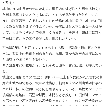
が見える。
城山には城山長者の伝説がある。瀬戸内に逃げ込んだ悪魚退治をし
た日本武尊（やまとたけるのみこと）の子武殻王（たけかいこお
う）（讃留霊王（さるれおう））の子孫が城山長者で、城山の山頂
に立派な屋敷を建てて住んでいた。長者には足の不自由な一人娘が
いて、大金をつぎ込んで車道（くるまみち）を造り、娘は車に乗っ
て毎日車道からの景色を楽しみ、散歩したという。
西暦662年に白村江（はくすきのえ）の戦いで新羅・唐に破れた日
本は、西日本の防備を固めるため、九州北部から瀬戸内沿岸に次々
と山城（やまじろ）を築いた。
その築造年代や立地から、これらの山城を「古代山城」と呼んでい
る。
城山の山頂部とその付近は、約1300年以上も前に築かれた古代の朝
鮮式山城の跡である。城跡の遺構は、朝鮮百済の公州山城や扶余の
半月城、林川の聖興山城と同じ築き方をしている。高松カントリー
倶楽部の敷地内に石塁や城門、水門などが残り、山頂付近にマナイ
タ石やホロソ石と呼ばれる石造物が点在する。これらの石造物は城