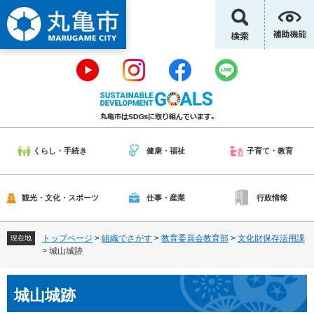
ペ
メ
ー
ニ
ジ
ュ
の
ー
先
を
頭
飛
で
ば
す
し
。
て
本
くらし・手続き
健康・福祉
子育て・教育
文
へ
観光・文化・スポーツ
仕事・産業
行政情報
トップページ
>
組織でさがす
>
教育委員会教育部
>
文化財保存活用課
現在地
>
城山城跡
本
城山城跡
文