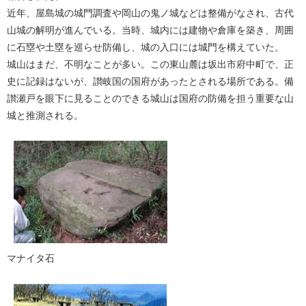
近年、屋島城の城門調査や岡山の鬼ノ城などは整備がなされ、古代
山城の解明が進んでいる。当時、城内には建物や倉庫を築き、周囲
に石塁や土塁を巡らせ防備し、城の入口には城門を構えていた。
城山はまだ、不明なことが多い。この東山麓は坂出市府中町で、正
史に記録はないが、讃岐国の国府があったとされる場所である。備
讃瀬戸を眼下に見ることのできる城山は国府の防備を担う重要な山
城と推測される。
マナイタ石