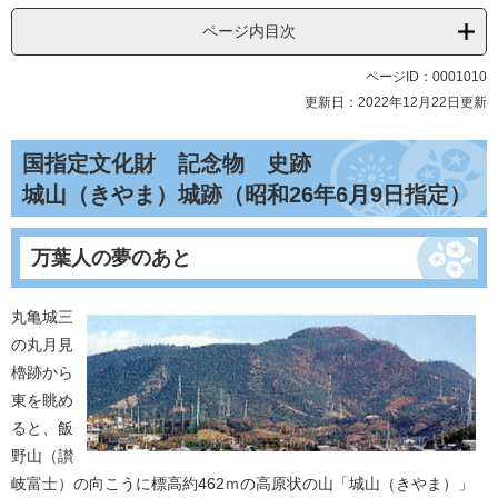
ページ内目次
ページID：0001010
更新日：2022年12月22日更新
国指定文化財 記念物 史跡
城山（きやま）城跡（昭和26年6月9日指定）
万葉人の夢のあと
丸亀城三
の丸月見
櫓跡から
東を眺め
ると、飯
野山（讃
岐富士）の向こうに標高約462ｍの高原状の山「城山（きやま）」