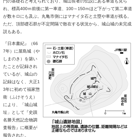
門の基礎石と考えられており、城山長者の伝説にある車道も見ら
れ、標高400ｍ前後に第一車道、100～150ｍほど下がって第二車道
が数キロにも及ぶ。丸亀市側にはマナイタ石と土塁や車道が残る。
ただ、頂部礎石群が不定間隔で散在する状況から、城山城の未完成
説もある。
『日本書紀』（66
7年）に屋島城（や
しまのき）を築い
たことが記録され
ているが、城山の
記録はなく、大正1
3年に初めて福家惣
衛（ふけそうえ）
により、「城山城
址」として『史蹟
名勝天然記念物調
査報告』に概要が
報告された。