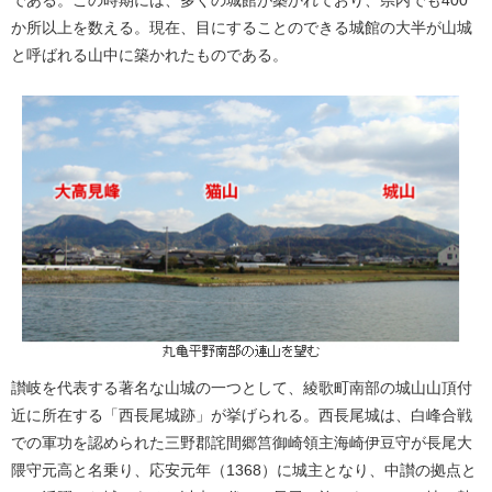
である。この時期には、多くの城館が築かれており、県内でも400
か所以上を数える。現在、目にすることのできる城館の大半が山城
と呼ばれる山中に築かれたものである。
讃岐を代表する著名な山城の一つとして、綾歌町南部の城山山頂付
近に所在する「西長尾城跡」が挙げられる。西長尾城は、白峰合戦
での軍功を認められた三野郡詫間郷筥御崎領主海崎伊豆守が長尾大
隈守元高と名乗り、応安元年（1368）に城主となり、中讃の拠点と