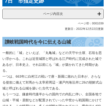
7日 市指定史跡
ページ内目次
ページID：0001039
更新日：2022年12月22日更新
讃岐戦国時代を今に伝える山城
一般的に「城」といえば、「丸亀城」などの天守や土塀、石垣を思
い浮かべる。これは近世城郭と呼ばれる江戸時代に完成された城で
あるが、日本史上、それ以前にも「城」が築かれてきた時期があ
る。
一つは、663年に白村江の戦いで唐・新羅に敗れた日本が、さらな
る侵攻に備えて対馬から太宰府周辺・瀬戸内海沿岸に26の朝鮮式山
城と呼ばれる山城を築いた古代である。
もう一つは、鎌倉時代後半からの国内での内乱に伴い、全国各地で
山城・平城・居館などが配置されていった中世から戦国期にかけて