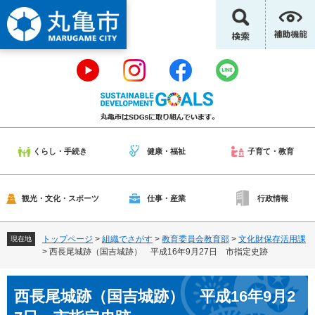
ペ
メ
ー
ニ
ジ
ュ
の
ー
先
を
頭
飛
で
ば
す
し
。
て
本
くらし・手続き
健康・福祉
子育て・教育
文
へ
観光・文化・スポーツ
仕事・産業
行政情報
トップページ
>
組織でさがす
>
教育委員会教育部
>
文化財保存活用課
現在地
>
西長尾城跡（国吉城跡） 平成16年9月27日 市指定史跡
本
西長尾城跡（国吉城跡） 平成16年9月2
文