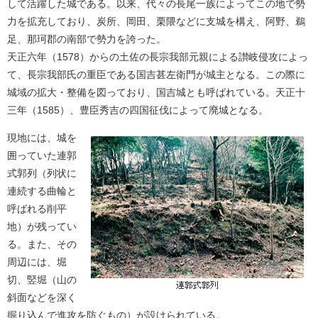
して活躍した城である。以来、代々の長尾一族によってこの地で勢
力を拡充しており、炭所、岡田、栗隈などに支城を構え、阿野、鵜
足、那珂郡の南部で勢力を誇った。
天正六年（1578）からの土佐の長宗我部元親による讃岐侵攻によっ
て、長宗我部氏の重臣である国吉甚左衛門が城主となる。この際に
城域の拡大・整備を図っており、国吉城とも呼ばれている。天正十
三年（1585）、豊臣秀吉の四国征伐によって廃城となる。
現地には、城を
囲っていた連郭
式郭列（列状に
連続する曲輪と
呼ばれる削平
地）が残ってい
る。また、その
周辺には、堀
切、竪堀（山の
斜面などを深く
掘り込んで進攻を防ぐもの）が設けられている。