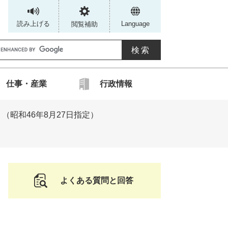
読み上げる
Language
閲覧補助
G
仕事・産業
行政情報
カ
（昭和46年8月27日指定）
ス
タ
ム
検
索
よくある質問と回答