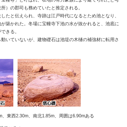
役所）の郡司も務めていたと推定される。
失したと伝えられ、寺跡は江戸時代になるとため池となり、
池が築かれた。冬場に宝幢寺下池の水が抜かれると、池底に
ができる。
ら動いていないが、建物礎石は池堤の木樋の補強材に転用さ
東西2.30m、南北1.85m、周囲は6.90mある