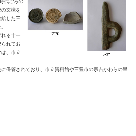
時代ごろの
花の文様を
供給した三
た。
ばれる十一
祀られてお
片は、市立
校に保管されており、市立資料館や三豊市の宗吉かわらの里