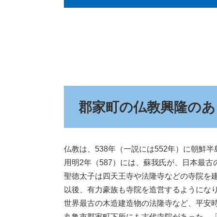
郡家町の仏教興隆のあ
仏教は、538年（一説には552年）に朝鮮
用明2年（587）には、蘇我氏が、日本最
聖徳太子は四天王寺や法隆寺などの寺院を
以後、有力豪族も寺院を造営するようにな
世界最古の木造建造物の法隆寺など、平安
丸亀市郡家町下所にも古代寺院があった。