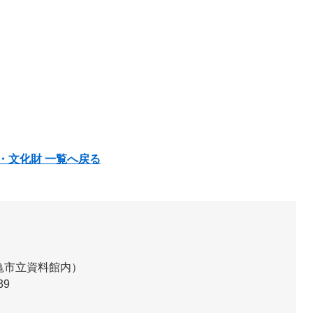
・文化財 一覧へ戻る
亀市立資料館内）
39