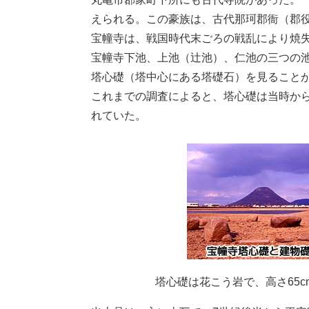
えられる。この豪族は、古代那珂郡衙（郡
宝幢寺は、戦国時代末ごろの戦乱により焼
宝幢寺下池、上池（辻池）、仁池の三つの
塔心礎（塔中心にある塔礎石）を見ること
これまでの調査によると、塔心礎は当時か
れていた。
塔心礎は花こう岩で、高さ65cm、