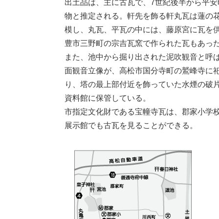
出土品は、主に古瓦で、7世紀後半から平安
物と推定される。軒先を飾る軒丸瓦は蓮の
模し、丸瓦、平瓦の中には、藤原宮に瓦を
豊市三野町の宗吉瓦窯で作られた瓦もあっ
また、池中から掘り出された泥吹観音と呼
面観音立像が、高松市国分寺町の鷲峰寺に
り、塔の最上部付近を飾っていた水煙の破
資料館に保管している。
市指定文化財である宝幢寺瓦は、郡家小学
展示館でも古瓦を見ることができる。