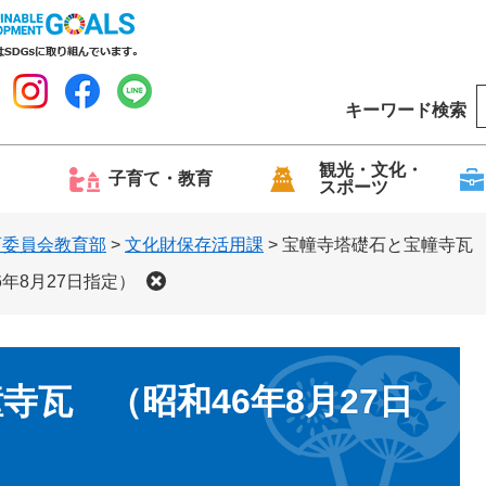
キーワード検索
o
o
g
観光・文化・
子育て・教育
スポーツ
l
e
育委員会教育部
>
文化財保存活用課
>
宝幢寺塔礎石と宝幢寺瓦 
年8月27日指定）
寺瓦 （昭和46年8月27日