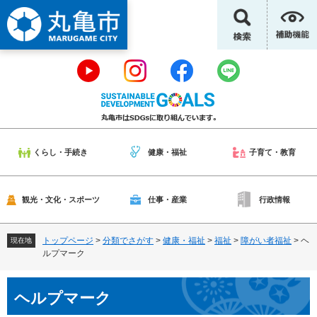
ペ
メ
ー
ニ
ジ
ュ
の
ー
先
を
頭
飛
で
ば
す
し
。
て
本
くらし・手続き
健康・福祉
子育て・教育
文
へ
観光・文化・スポーツ
仕事・産業
行政情報
トップページ
>
分類でさがす
>
健康・福祉
>
福祉
>
障がい者福祉
>
ヘ
現在地
ルプマーク
本
ヘルプマーク
文