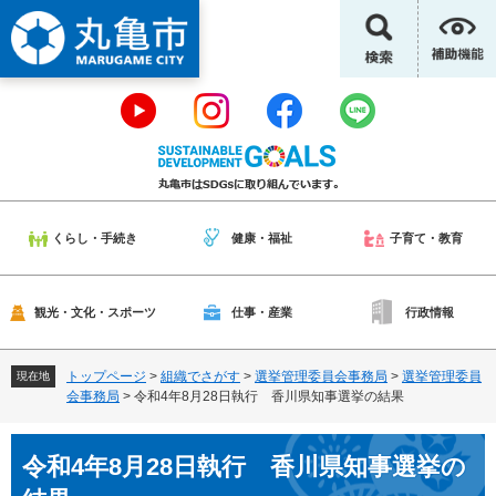
ペ
メ
ー
ニ
ジ
ュ
の
ー
先
を
頭
飛
で
ば
す
し
。
て
本
くらし・手続き
健康・福祉
子育て・教育
文
へ
観光・文化・スポーツ
仕事・産業
行政情報
トップページ
>
組織でさがす
>
選挙管理委員会事務局
>
選挙管理委員
現在地
会事務局
>
令和4年8月28日執行 香川県知事選挙の結果
本
令和4年8月28日執行 香川県知事選挙の
文