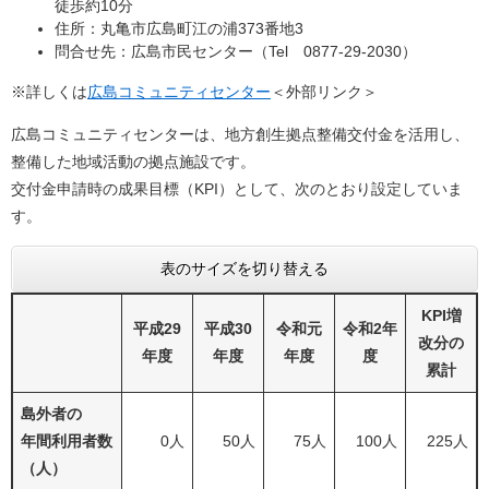
徒歩約10分
住所：丸亀市広島町江の浦373番地3
問合せ先：広島市民センター（Tel 0877-29-2030）
※詳しくは
広島コミュニティセンター
＜外部リンク＞
広島コミュニティセンターは、地方創生拠点整備交付金を活用し、
整備した地域活動の拠点施設です。
交付金申請時の成果目標（KPI）として、次のとおり設定していま
す。
表のサイズを切り替える
KPI増
平成29
平成30
令和元
令和2年
改分の
年度
年度
年度
度
累計
島外者の
年間利用者数
0人
50人
75人
100人
225人
（人）