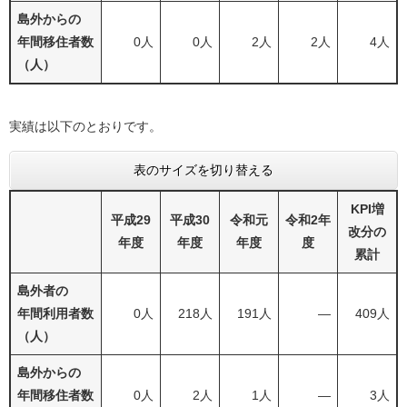
島外からの
年間移住者数
0人
0人
2人
2人
4人
（人）
実績は以下のとおりです。
表のサイズを切り替える
KPI増
平成29
平成30
令和元
令和2年
改分の
年度
年度
年度
度
累計
島外者の
年間利用者数
0人
218人
191人
―
409人
（人）
島外からの
年間移住者数
0人
2人
1人
―
3人