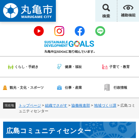
ペ
メ
ー
ニ
ジ
ュ
の
ー
先
を
頭
飛
で
ば
す
し
。
て
本
くらし・手続き
健康・福祉
子育て・教育
文
へ
観光・文化・スポーツ
仕事・産業
行政情報
トップページ
>
組織でさがす
>
協働推進部
>
地域づくり課
>
広島コミ
現在地
ュニティセンター
本
広島コミュニティセンター
文