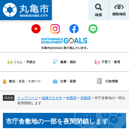
ペ
メ
ー
ニ
ジ
ュ
の
ー
先
を
頭
飛
で
ば
す
し
。
て
本
くらし・手続き
健康・福祉
子育て・教育
文
へ
観光・文化・スポーツ
仕事・産業
行政情報
トップページ
>
組織でさがす
>
総務部
>
庶務課
>
市庁舎敷地の一部を
現在地
夜間閉鎖します
本
市庁舎敷地の一部を夜間閉鎖します
文