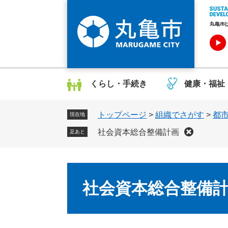
ペ
メ
ー
ニ
ジ
ュ
の
ー
先
を
頭
飛
で
ば
くらし・手続き
健康・福祉
す
し
。
て
トップページ
>
組織でさがす
>
都
本
現在地
文
社会資本総合整備計画
足あと
へ
本
文
社会資本総合整備