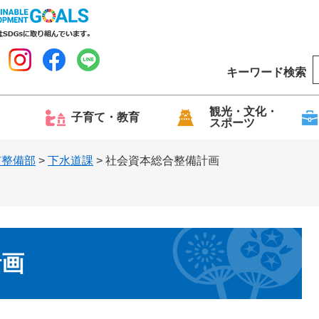
キーワード検索
o
o
g
観光・文化・
子育て・教育
スポーツ
l
e
市整備部
>
下水道課
>
社会資本総合整備計画
計画