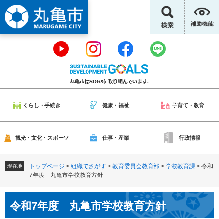
ペ
メ
ー
ニ
ジ
ュ
の
ー
先
を
頭
飛
で
ば
す
し
。
て
本
くらし・手続き
健康・福祉
子育て・教育
文
へ
観光・文化・スポーツ
仕事・産業
行政情報
トップページ
>
組織でさがす
>
教育委員会教育部
>
学校教育課
>
令和
現在地
7年度 丸亀市学校教育方針
本
令和7年度 丸亀市学校教育方針
文