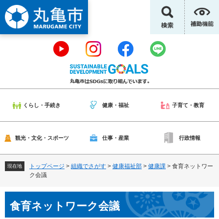
ペ
メ
ー
ニ
ジ
ュ
の
ー
先
を
頭
飛
で
ば
す
し
。
て
本
くらし・手続き
健康・福祉
子育て・教育
文
へ
観光・文化・スポーツ
仕事・産業
行政情報
トップページ
>
組織でさがす
>
健康福祉部
>
健康課
>
食育ネットワー
現在地
ク会議
本
食育ネットワーク会議
文