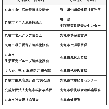
関係機関・団体名
関係機関・団体名
丸亀市食生活改善推進協議会
香川県中讃保健福祉事務所
香川県
丸亀市ＰＴＡ連絡協議会
中讃農業改良普及センター
丸亀市老人クラブ連合会
丸亀市幼保運営課
丸亀市母子愛育班連絡協議会
丸亀市生涯学習課
丸亀市
丸亀市農林水産課
生活研究グループ連絡協議会
ＪＡ香川県 丸亀統括店 総合課
丸亀市学校教育課
丸亀市健康増進計画 市民会議
丸亀市学校給食センター
公益財団法人丸亀市福祉事業団
丸亀市学校給食連絡協議会
丸亀市社会福祉協議会
丸亀市健康課