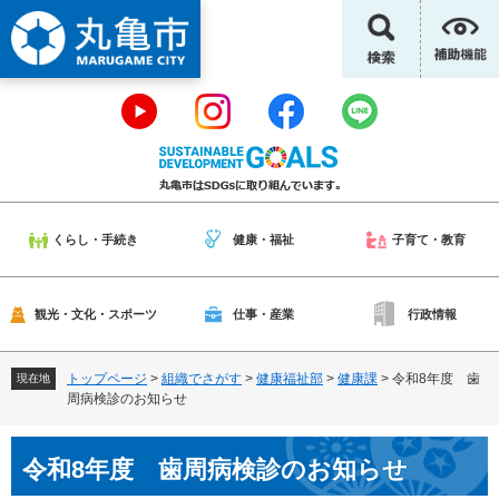
ペ
メ
ー
ニ
ジ
ュ
の
ー
先
を
頭
飛
で
ば
す
し
。
て
本
くらし・手続き
健康・福祉
子育て・教育
文
へ
観光・文化・スポーツ
仕事・産業
行政情報
トップページ
>
組織でさがす
>
健康福祉部
>
健康課
>
令和8年度 歯
現在地
周病検診のお知らせ
本
令和8年度 歯周病検診のお知らせ
文