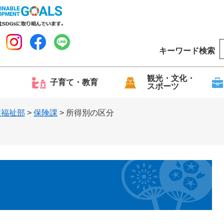
キーワード検索
o
o
g
観光・文化・
子育て・教育
スポーツ
l
e
康福祉部
>
保険課
>
所得別の区分