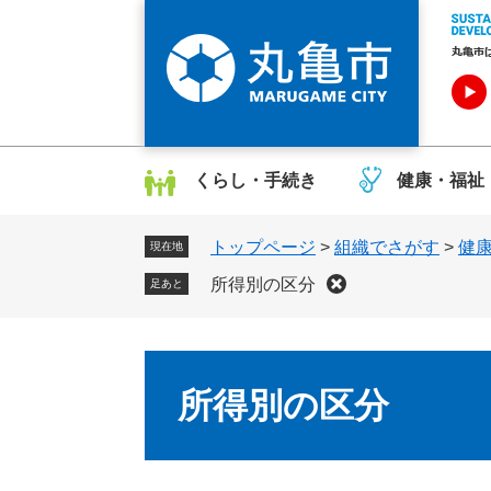
ペ
メ
ー
ニ
ジ
ュ
の
ー
先
を
頭
飛
で
ば
くらし・手続き
健康・福祉
す
し
。
て
トップページ
>
組織でさがす
>
健
本
現在地
文
所得別の区分
足あと
へ
本
文
所得別の区分