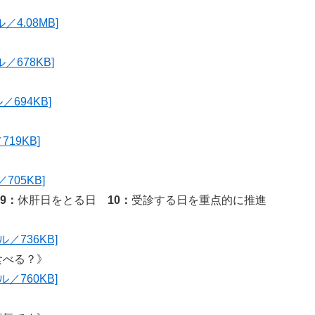
4.08MB]
／678KB]
694KB]
19KB]
05KB]
9：
休肝日をとる日
10：
受診する日を重点的に推進
／736KB]
食べる？》
／760KB]
？