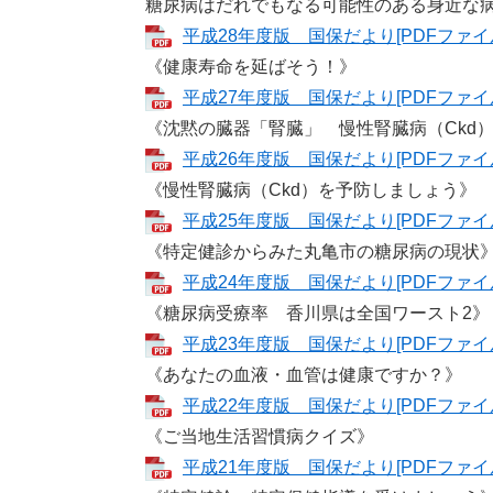
糖尿病はだれでもなる可能性のある身近な
平成28年度版 国保だより[PDFファイル
《健康寿命を延ばそう！》
平成27年度版 国保だより[PDFファイル
《沈黙の臓器「腎臓」 慢性腎臓病（Ckd
平成26年度版 国保だより[PDFファイル
《慢性腎臓病（Ckd）を予防しましょう》
平成25年度版 国保だより[PDFファイル
《特定健診からみた丸亀市の糖尿病の現状
平成24年度版 国保だより[PDFファイル
《糖尿病受療率 香川県は全国ワースト2》
平成23年度版 国保だより[PDFファイル
《あなたの血液・血管は健康ですか？》
平成22年度版 国保だより[PDFファイル
《ご当地生活習慣病クイズ》
平成21年度版 国保だより[PDFファイル