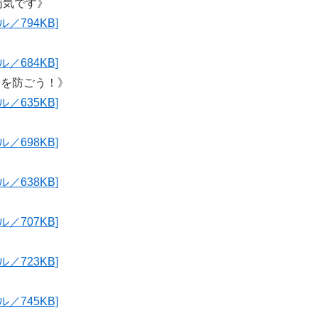
病気です》
／794KB]
／684KB]
）を防ごう！》
／635KB]
／698KB]
》
／638KB]
／707KB]
／723KB]
／745KB]