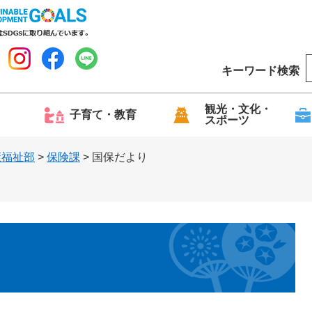
キーワード検索
o
o
g
観光・文化・
子育て・教育
スポーツ
l
e
康福祉部
>
保険課
>
国保だより