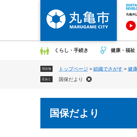
ペ
メ
ー
ニ
ジ
ュ
の
ー
先
を
頭
飛
で
ば
くらし・手続き
健康・福祉
す
し
。
て
トップページ
>
組織でさがす
>
健
本
現在地
文
国保だより
足あと
へ
本
文
国保だより