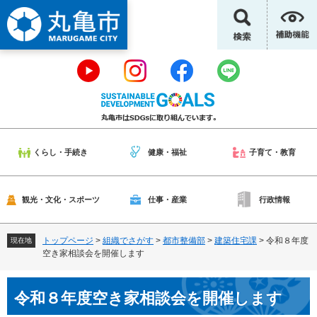
ペ
メ
ー
ニ
ジ
ュ
の
ー
先
を
頭
飛
で
ば
す
し
。
て
本
くらし・手続き
健康・福祉
子育て・教育
文
へ
観光・文化・スポーツ
仕事・産業
行政情報
トップページ
>
組織でさがす
>
都市整備部
>
建築住宅課
>
令和８年度
現在地
空き家相談会を開催します
本
令和８年度空き家相談会を開催します
文