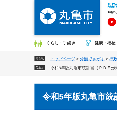
ペ
メ
ー
ニ
ジ
ュ
の
ー
先
を
頭
飛
で
ば
くらし・手続き
健康・福祉
す
し
。
て
トップページ
>
分類でさがす
>
行
本
現在地
文
令和5年版丸亀市統計書（ＰＤＦ形
足あと
へ
本
文
令和5年版丸亀市統