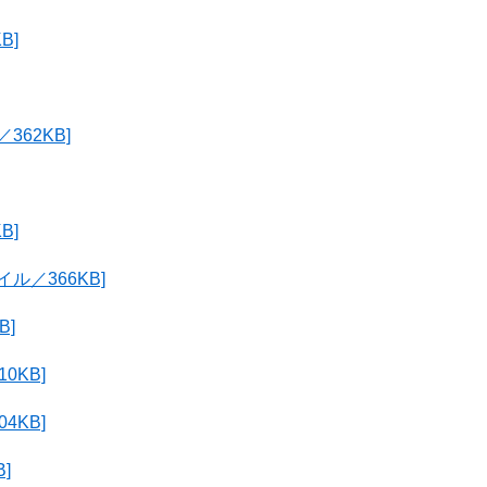
B]
362KB]
B]
ル／366KB]
B]
0KB]
4KB]
]