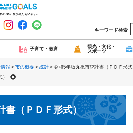
キーワード検索
o
o
g
観光・文化・
子育て・教育
スポーツ
l
e
政情報
>
市の概要
>
統計
>
令和5年版丸亀市統計書（ＰＤＦ形式
式）
計書（ＰＤＦ形式）