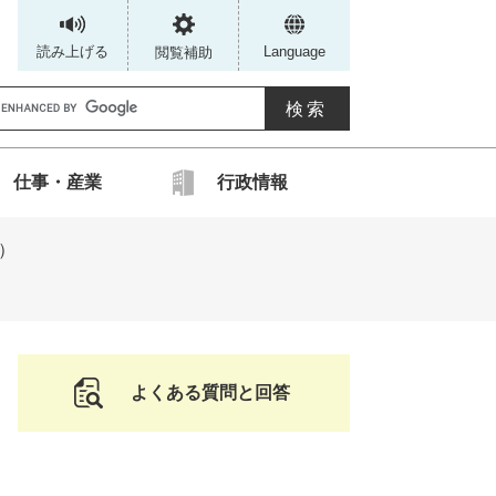
読み上げる
Language
閲覧補助
G
仕事・産業
行政情報
カ
）
ス
タ
ム
検
索
よくある質問と回答