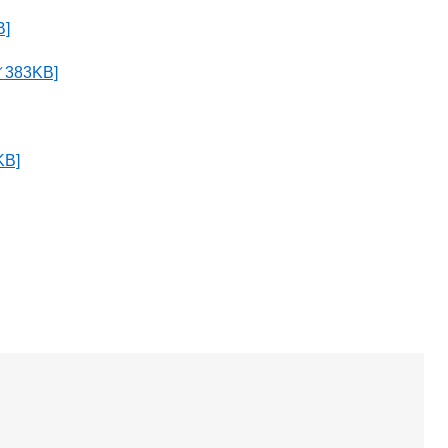
]
83KB]
B]