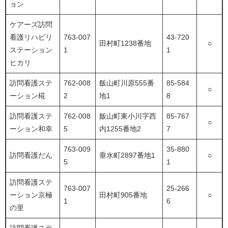
ョン
ケアーズ訪問
看護リハビリ
763-007
43-720
田村町1238番地
○
ステーション
1
1
ヒカリ
訪問看護ステ
762-008
飯山町川原555番
85-584
○
ーション椛
2
地1
8
訪問看護ステ
762-008
飯山町東小川字西
85-767
○
ーション和幸
5
内1255番地2
7
763-009
35-880
訪問看護だん
垂水町2897番地1
○
5
1
訪問看護ステ
763-007
25-266
ーション京極
田村町905番地
○
1
6
の里