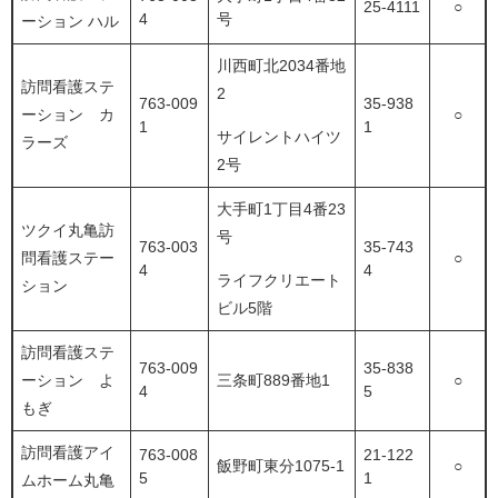
25-4111
○
4
号
ーション ハル
川西町北2034番地
訪問看護ステ
2
763-009
35-938
ーション カ
○
1
1
サイレントハイツ
ラーズ
2号
大手町1丁目4番23
ツクイ丸亀訪
号
763-003
35-743
問看護ステー
○
4
4
ライフクリエート
ション
ビル5階
訪問看護ステ
763-009
35-838
ーション よ
三条町889番地1
○
4
5
もぎ
訪問看護アイ
763-008
21-122
飯野町東分1075-1
○
5
1
ムホーム丸亀