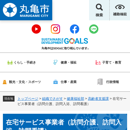
ペ
メ
ー
ニ
ジ
ュ
の
ー
先
を
頭
飛
で
ば
す
し
。
て
本
くらし・手続き
健康・福祉
子育て・教育
文
へ
観光・文化・スポーツ
仕事・産業
行政情報
トップページ
>
組織でさがす
>
健康福祉部
>
高齢者支援課
>
在宅サー
現在地
ビス事業者（訪問介護、訪問入浴、訪問看護）
本
在宅サービス事業者（訪問介護、訪問入
文