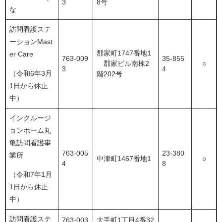
3
8号
な
訪問看護ステ
ーションMast
郡家町1747番地1
er Care
763-009
35-855
郡家ビル南棟2
○
3
4
（令和6年3月
階202号
1日から休止
中）
インクルージ
ョンホーム丸
亀訪問看護事
763-005
23-380
業所
中津町1467番地1
○
4
8
（令和7年1月
1日から休止
中）
訪問看護ステ
763-003
大手町1丁目4番32