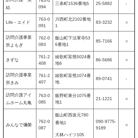
763-0
三条町1536番地5
25-5882
-
094
結
763-0
川西町北2102番地
Life－エイド
83-3232
○
091
1
訪問介護事業
762-0
飯山町下法軍寺53
85-7166
○
083
6番地1
所よもぎ
761-2
綾歌町富熊5024番
きずな
86-5686
○
408
地6
訪問介護事業
761-2
綾歌町富熊1074番
89-0741
-
407
地
所きみ
訪問介護アイ
763-0
飯野町東分1075番
21-1221
○
085
地1
ムホーム丸亀
飯山町西坂元780
762-0
090-9775-
番地1
みんなで彌榮
○
087
9189
大林ハイツ105