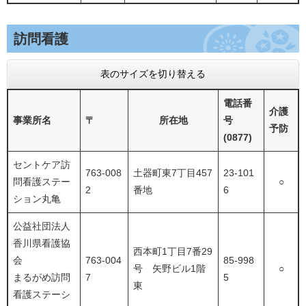
訪問看護
表のサイズを切り替える
電話番
介護
事業所名
〒
所在地
号
予防
(0877)
セントケア訪
763-008
土器町東7丁目457
23-101
問看護ステー
○
2
番地
6
ション丸亀
公益社団法人
香川県看護協
西本町1丁目7番29
会
763-004
85-998
号 矢野ビル1階
○
まるがめ訪問
7
5
東
看護ステーシ