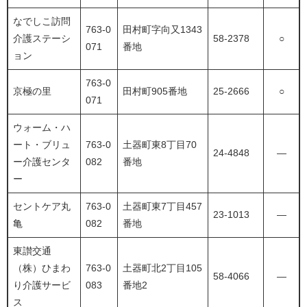
なでしこ訪問
763-0
田村町字向又1343
介護ステーシ
58-2378
○
071
番地
ョン
763-0
京極の里
田村町905番地
25-2666
○
071
ウォーム・ハ
ート・ブリュ
763-0
土器町東8丁目70
24-4848
―
ー介護センタ
082
番地
ー
セントケア丸
763-0
土器町東7丁目457
23-1013
―
亀
082
番地
東讃交通
（株）ひまわ
763-0
土器町北2丁目105
58-4066
―
り介護サービ
083
番地2
ス