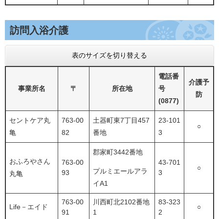
訪問入浴介護
表のサイズを切り替える
電話番
介護予
事業所名
〒
所在地
号
防
(0877)
セントケア丸
763-00
土器町東7丁目457
23-101
○
亀
82
番地
3
郡家町3442番地
おふろやさん
763-00
43-701
○
プルミエールアラ
93
3
丸亀
イA1
763-00
川西町北2102番地
83-323
Life－エイド
○
91
1
2