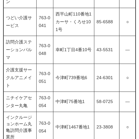
ン
西平山町110番地1
つどい介護サ
763-0
カーサ・くろせ10
85-6588
○
ービス
041
1号
訪問介護ステ
763-0
ーションパル
幸町1丁目4番10号
43-5531
―
048
マ
介護支援サー
763-0
クルアニメイ
今津町739番地6
24-6301
○
051
ト
ニチイケアセ
763-0
中津町75番地1
58-0725
―
ンター丸亀
054
インクルージ
763-0
ョンホーム丸
中津町1467番地1
23-3808
○
亀訪問介護事
054
業所