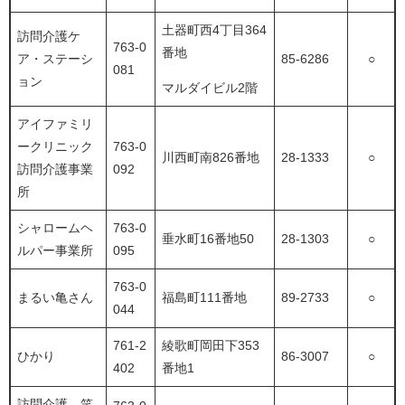
土器町西4丁目364
訪問介護ケ
763-0
番地
ア・ステーシ
85-6286
○
081
ョン
マルダイビル2階
アイファミリ
ークリニック
763-0
川西町南826番地
28-1333
○
訪問介護事業
092
所
シャロームヘ
763-0
垂水町16番地50
28-1303
○
ルパー事業所
095
763-0
まるい亀さん
福島町111番地
89-2733
○
044
761-2
綾歌町岡田下353
ひかり
86-3007
○
402
番地1
訪問介護 笑