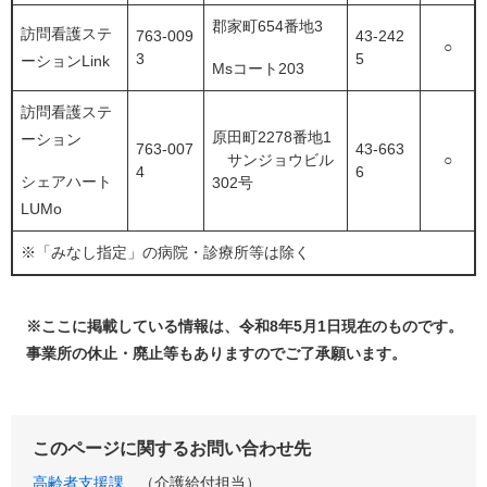
郡家町654番地3
訪問看護ステ
763-009
43-242
○
3
5
ーションLink
Msコート203
訪問看護ステ
原田町2278番地1
ーション
763-007
43-663
サンジョウビル
○
4
6
シェアハート
302号
LUMo
※「みなし指定」の病院・診療所等は除く
※ここに掲載している情報は、令和8年5月1日現在のものです。
事業所の休止・廃止等もありますのでご了承願います。
このページに関するお問い合わせ先
高齢者支援課
介護給付担当