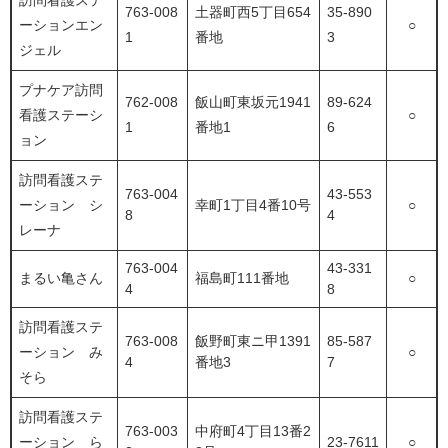
訪問看護ステ
763-008
土器町西5丁目654
35-890
ーションエン
○
1
番地
3
ジェル
プナケア訪問
762-008
飯山町東坂元1941
89-624
看護ステーシ
○
1
番地1
6
ョン
訪問看護ステ
763-004
43-553
ーション シ
幸町1丁目4番10号
○
8
4
レーナ
763-004
43-331
まるい亀さん
福島町111番地
○
4
8
訪問看護ステ
763-008
飯野町東ニ甲1391
85-587
ーション み
○
4
番地3
7
そら
訪問看護ステ
763-003
中府町4丁目13番2
ーション ら
23-7611
○