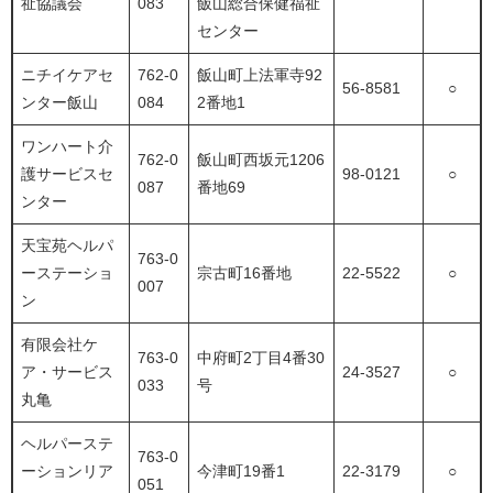
祉協議会
083
飯山総合保健福祉
センター
ニチイケアセ
762-0
飯山町上法軍寺92
56-8581
○
ンター飯山
084
2番地1
ワンハート介
762-0
飯山町西坂元1206
護サービスセ
98-0121
○
087
番地69
ンター
天宝苑ヘルパ
763-0
ーステーショ
宗古町16番地
22-5522
○
007
ン
有限会社ケ
763-0
中府町2丁目4番30
ア・サービス
24-3527
○
033
号
丸亀
ヘルパーステ
763-0
ーションリア
今津町19番1
22-3179
○
051