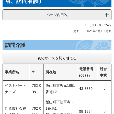
浴、訪問看護）
ページ内目次
ページID：0002527
更新日：2026年5月7日更新
訪問介護
表のサイズを切り替える
電話番号
総合
事業所名
〒
所在地
(0877)
事業
ベストパート
762-0
飯山町東坂元1651
43-3350
○
ナーズ
081
番地12
飯山町下法軍寺58
丸亀市社会福
762-0
1番地1
98-1584
○