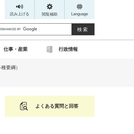
読み上げる
Language
閲覧補助
G
仕事・産業
行政情報
カ
各種要綱）
ス
タ
ム
検
索
よくある質問と回答