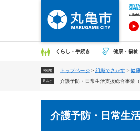
ペ
メ
ー
ニ
ジ
ュ
の
ー
先
を
頭
飛
で
ば
くらし・手続き
健康・福祉
す
し
。
て
トップページ
>
組織でさがす
>
健
本
現在地
文
介護予防・日常生活支援総合事業（
足あと
へ
本
文
介護予防・日常生