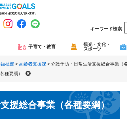
キーワード検索
o
o
g
観光・文化・
子育て・教育
スポーツ
l
e
康福祉部
>
高齢者支援課
>
介護予防・日常生活支援総合事業（
各種要綱）
活支援総合事業（各種要綱）