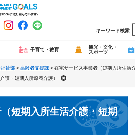
キーワード検索
o
o
g
観光・文化・
子育て・教育
スポーツ
l
e
康福祉部
>
高齢者支援課
>
在宅サービス事業者（短期入所生活
介護・短期入所療養介護）
者（短期入所生活介護・短期