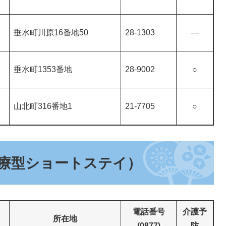
垂水町川原16番地50
28-1303
―
垂水町1353番地
28-9002
○
山北町316番地1
21-7705
○
療型ショートステイ）
電話番号
介護予
所在地
(0877)
防