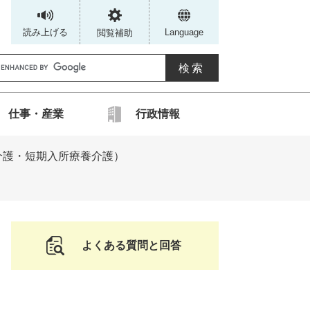
読み上げる
Language
閲覧補助
G
仕事・産業
行政情報
カ
介護・短期入所療養介護）
ス
タ
ム
検
索
よくある質問と回答