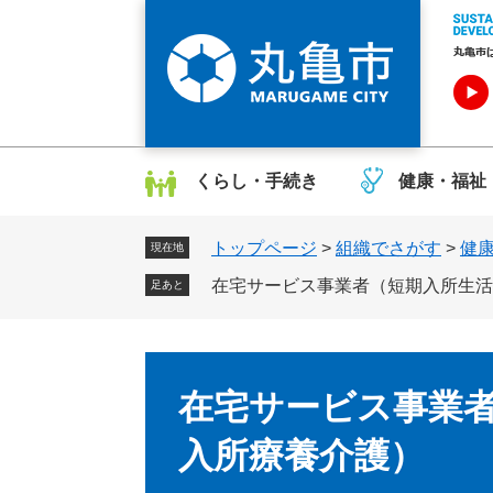
ペ
メ
ー
ニ
ジ
ュ
の
ー
先
を
頭
飛
で
ば
くらし・手続き
健康・福祉
す
し
。
て
トップページ
>
組織でさがす
>
健
本
現在地
文
在宅サービス事業者（短期入所生活
足あと
へ
本
文
在宅サービス事業
入所療養介護）