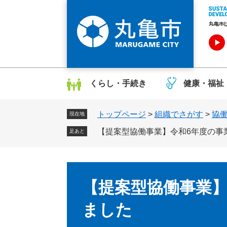
ペ
メ
ー
ニ
ジ
ュ
の
ー
先
を
頭
飛
で
ば
くらし・手続き
健康・福祉
す
し
。
て
トップページ
>
組織でさがす
>
協
本
現在地
文
【提案型協働事業】令和6年度の事
足あと
へ
本
文
【提案型協働事業】
ました