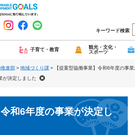
キーワード検索
o
o
g
観光・文化・
子育て・教育
スポーツ
l
e
働推進部
>
地域づくり課
>
【提案型協働事業】令和6年度の事業
業が決定しました
令和6年度の事業が決定し