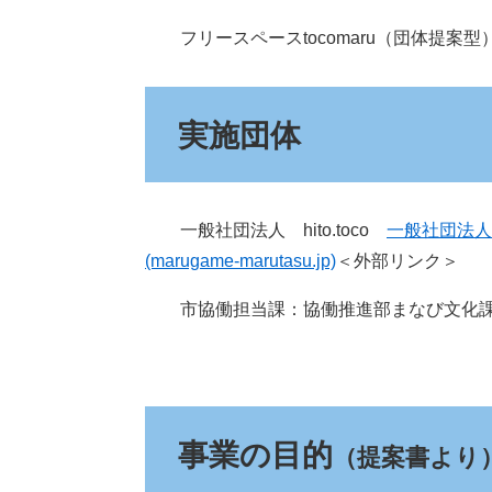
フリースペースtocomaru（団体提案型
実施団体
一般社団法人 hito.toco
一般社団法人h
(marugame-marutasu.jp)
＜外部リンク＞
市協働担当課：協働推進部まなび文化
事業の目的
（提案書より