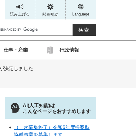
読み上げる
Language
閲覧補助
G
仕事・産業
行政情報
カ
が決定しました
ス
タ
ム
検
索
AI(人工知能)は
こんなページをおすすめします
（二次募集終了）令和6年度提案型
協働事業を募集します