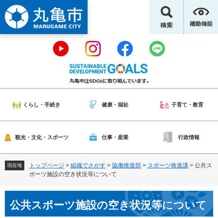
ペ
メ
ー
ニ
ジ
ュ
の
ー
先
を
頭
飛
で
ば
す
し
。
て
本
くらし・手続き
健康・福祉
子育て・教育
文
へ
観光・文化・スポーツ
仕事・産業
行政情報
トップページ
>
組織でさがす
>
協働推進部
>
スポーツ推進課
>
公共ス
現在地
ポーツ施設の空き状況等について
本
公共スポーツ施設の空き状況等について
文