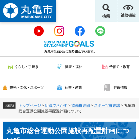
ペ
メ
ー
ニ
ジ
ュ
の
ー
先
を
頭
飛
で
ば
す
し
。
て
本
くらし・手続き
健康・福祉
子育て・教育
文
へ
観光・文化・スポーツ
仕事・産業
行政情報
トップページ
>
組織でさがす
>
協働推進部
>
スポーツ推進課
>
丸亀市
現在地
総合運動公園施設再配置計画について
本
丸亀市総合運動公園施設再配置計画につ
文