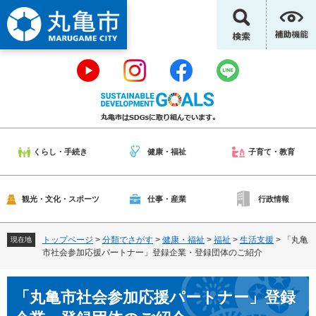
ペ
メ
ー
ニ
ジ
ュ
の
ー
先
を
頭
飛
で
ば
す
し
。
て
本
くらし・手続き
健康・福祉
子育て・教育
文
へ
観光・文化・スポーツ
仕事・産業
行政情報
トップページ
>
分類でさがす
>
健康・福祉
>
福祉
>
生活支援
>
「丸亀
現在地
市社会参加応援パートナー」登録企業・登録団体のご紹介
本
「丸亀市社会参加応援パートナー」登録
文