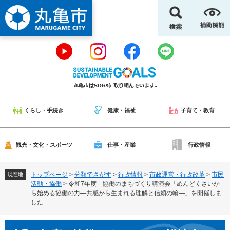
ペ
メ
ー
ニ
ジ
ュ
の
ー
先
を
頭
飛
で
ば
す
し
。
て
本
くらし・手続き
健康・福祉
子育て・教育
文
へ
観光・文化・スポーツ
仕事・産業
行政情報
トップページ
>
分類でさがす
>
行政情報
>
市政運営・行政改革
>
市民
現在地
活動・協働
>
令和7年度 協働のまちづくり講演会「めんどくさいか
ら始める協働の力―共感から生まれる理解と信頼の輪―」を開催しま
した
本