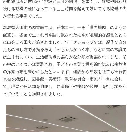
の経験は若い世代の「地域と自分の関係」を太くし、帰郷や関わり
続ける動機の種になっている＿＿時間を超えて効いてくる協働の力
が伝わる事例でした。
群馬県太田市の図書館では、絵本コーナーを「世界地図」のように
配置し、各国で生まれ日本語に訳された絵本が地理的な感覚ととも
に出会える工夫が施されました。ワークショップでは、親子が自分
たちの探し方で分類を考え「～ちゃんがつく本」など司書の常識で
は生まれにくい、生活者視点の柔らかな分類が提案されました。そ
の中のいくつかは実装され、子どもの言葉で棚を編む試みは来館者
の探索行動を豊かにしたといいます。建設から年数を経ても実行委
員会を継続し、図書館・美術館・教育委員会・市民が一堂に会し
て、理念から活動を俯瞰し、軌道修正や挑戦の後押しを行う場を守
っていることも強調されました。