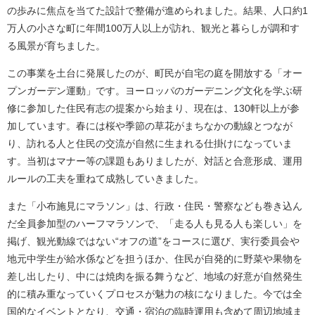
の歩みに焦点を当てた設計で整備が進められました。結果、人口約1
万人の小さな町に年間100万人以上が訪れ、観光と暮らしが調和す
る風景が育ちました。
この事業を土台に発展したのが、町民が自宅の庭を開放する「オー
プンガーデン運動」です。ヨーロッパのガーデニング文化を学ぶ研
修に参加した住民有志の提案から始まり、現在は、130軒以上が参
加しています。春には桜や季節の草花がまちなかの動線とつなが
り、訪れる人と住民の交流が自然に生まれる仕掛けになっていま
す。当初はマナー等の課題もありましたが、対話と合意形成、運用
ルールの工夫を重ねて成熟していきました。
また「小布施見にマラソン」は、行政・住民・警察なども巻き込ん
だ全員参加型のハーフマラソンで、「走る人も見る人も楽しい」を
掲げ、観光動線ではない“オフの道”をコースに選び、実行委員会や
地元中学生が給水係などを担うほか、住民が自発的に野菜や果物を
差し出したり、中には焼肉を振る舞うなど、地域の好意が自然発生
的に積み重なっていくプロセスが魅力の核になりました。今では全
国的なイベントとなり、交通・宿泊の臨時運用も含めて周辺地域ま