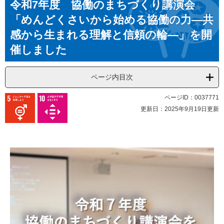
令和7年度 協働のまちづくり講演会
文
「めんどくさいから始める協働の力―共
感から生まれる理解と信頼の輪―」を開
催しました
ページ内目次
ページID：0037771
更新日：2025年9月19日更新