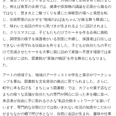
た。例えば食育の企画では、健康や添加物の議論を正面から煽るの
ではなく、焚き火とご飯づくりを通じた体験型の場へと発想を転
じ、伝統野菜のおかずを“地域のおばあちゃん”が振る舞う構成にし
て、味わいと会話の中から気づきが生まれるように設計されまし
た。クリスマスには、子どもたちだけでケーキを作る企画に挑戦
し、調理室の様子を保護者がいる別室に中継し、保護者は口出しは
できないが見守れる仕組みを作りました。子どもが自分たちの手だ
けで完成させたケーキを大事に箱に詰めて家族へ手渡す場面では多
くの涙がこぼれ、図書館が“家族の物語”を作る舞台にもなりまし
た。
アートの領域でも、地域のアーティストや学生と展示やワークショ
ップを重ね、図書館を文化発信の拠点に育てられました。さらに、
町中に本を広げる「まちじゅう図書館」では、カフェや菓子店など
まちの様々な店舗が自分たちの専門や関心に沿った本を棚に並べ、
来店者が自由に手に取れる小さな“私設分館ネットワーク”を築いて
います。専門的な分類だけでは拾いきれない生活の知恵やこだわり
がまちなかの棚で呼び水となり、自然に会話が生まれ、趣味や仕事