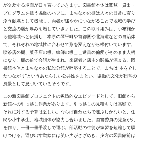
が交差する場面が日々育っていきます。図書館本体は閲覧・貸出・
プログラムを担う協働のハブに、まちなかの棚は人々の日常に寄り
添う触媒として機能し、両者が緩やかにつながることで地域の学び
と交流の層が厚みを増していきました。この取り組みは、小布施か
ら他地域へと伝播し、本県の琴平町や首都圏や北海道などの自治体
で、それぞれの地域性に合わせて形を変えながら根付いています。
喫茶店の棚、菓子店の棚、絵師の棚＿＿選書の偏愛がそのまま人柄
になり、棚の前で会話が生まれ、来店者と店主の関係が深まる。図
書館本体とまちなかの私設分館が呼応することで、まちは“本を介し
たつながり”というあたらしい公共性をまとい、協働の文化が日常の
風景として息づいているそうです。
この新図書館プロジェクトの象徴的なエピソードとして、旧館から
新館への引っ越し作業があります。引っ越しの見積もりは高額で、
それに対する予算は乏しい。ならば自分たちで運ぶしかないと、住
民や小中学生、地域団体が協力し合いました。図書委員の児童が列
を作り、一冊一冊手渡しで運ぶ。部活動の生徒が練習を短縮して駆
けつける。運び出す動線には笑い声がさざめき、夕方の図書館前は