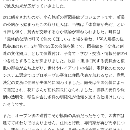
で波及効果が広がっていきました。
次に紹介されたのが、小布施町の新図書館プロジェクトです。町長
の公約から始まったこの取り組みは、当初は「体育館が先だ」とい
う声も強く、賛否が交錯するなか議論が重ねられました。町長は
「最終的な形は町民で決めてほしい」と場を委ね、150人規模の住
民参加のもと、2年間で53回の会議を通じて、図書館を「交流と創
造の文化拠点」として位置付け、子育て・学び・交流・情報発信の4
つを柱とすることが決まりました。設計・運用に関する委員会と複
数の部会が立ち上がり、素材やレイアウトの検討、電算化のための
システム選定ではプロポーザル審査に住民代表が加わるなど、意思
決定の要所に住民が主体的に関わりました。館長は全国公募によっ
て選定され、花井さんが初代館長になられました。役職の要件や報
酬の透明化、移住を含む条件の明確化が信頼を支える仕掛けになっ
たそうです。
また、オープン後の運営こそが協働の真価だったそうで、図書館は
建てて終わりではありません。住民と行政、専門家が再び円卓につ
き、運営プロジェクトを立ち上げ、月例の場で企画を育て続けまし