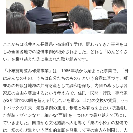
ここからは花井さん長野県小布施町で学び、関わってきた事例をは
じめ全国各地での協働事例が紹介されました。どれも「めんどくさ
い」を乗り越えた先に生まれた取り組みです。
「小布施町並み修景事業」は、1986年頃から始まった事業で、「外
はみんなのもの、うちは自分たちのもの」という合意に基づき、町
並みの外観は地域の共有財産として調和を保ち、内側の暮らしは各
家庭の自由を尊重するという考え方で、住民・民間・行政・専門家
が2年間で100回を超える話し合いを重ね、土地の交換や賃貸、セッ
トバックの工夫、景観条例の運用、歩道と私有地をまたいで連続し
た舗装デザインなど、細かな“面倒”を一つひとつ乗り越えて形にし
ていきました。国道から文化施設へ人を導く「栗の小径」の整備で
は、畑のあぜ道という歴史的文脈を尊重して車の進入を制限し、人