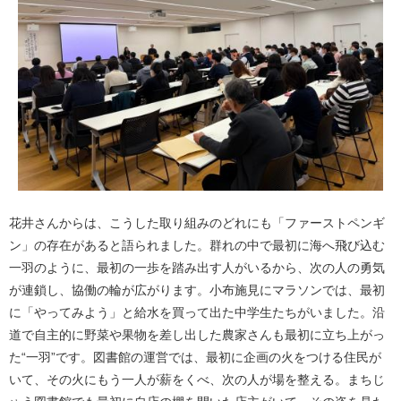
花井さんからは、こうした取り組みのどれにも「ファーストペンギ
ン」の存在があると語られました。群れの中で最初に海へ飛び込む
一羽のように、最初の一歩を踏み出す人がいるから、次の人の勇気
が連鎖し、協働の輪が広がります。小布施見にマラソンでは、最初
に「やってみよう」と給水を買って出た中学生たちがいました。沿
道で自主的に野菜や果物を差し出した農家さんも最初に立ち上がっ
た“一羽”です。図書館の運営では、最初に企画の火をつける住民が
いて、その火にもう一人が薪をくべ、次の人が場を整える。まちじ