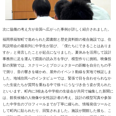
次に協働の考え方が全国へ広がった事例が詳しく紹介されました。
福岡県福智町で進められた図書館と歴史資料館の複合施設では、住
民説明会の最前列に中学生が並び、「僕たちにできることはありま
すか」と発言したことが起点になりました。夏休みを活用して設計
事務所に足を運んで図面の読み方を学び、模型作りに挑戦。映像投
影の実験では、スクリーンとプロジェクターの距離を自分たちの手
で測り、音の響きを確かめ、屋外のイベント動線を実地で検証しま
した。地域住民へのインタビューでは、緊張で目を合わせられなか
った生徒たちが質問を重ねる中で徐々にうなづき合う姿が見られた
といいます。町内に3校ある中学校の生徒会が共同で編集した新聞に
は、館長候補の人物像や女性設計者の考え、設計の模型写真や参加
した中学生のプロフィールまでが丁寧に綴られ、情報発信ツールと
して町内に貼られたり、回覧されました。施設が開館した後も、こ