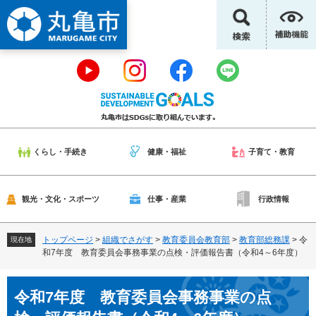
ペ
メ
ー
ニ
ジ
ュ
の
ー
先
を
頭
飛
で
ば
す
し
。
て
本
くらし・手続き
健康・福祉
子育て・教育
文
へ
観光・文化・スポーツ
仕事・産業
行政情報
トップページ
>
組織でさがす
>
教育委員会教育部
>
教育部総務課
>
令
現在地
和7年度 教育委員会事務事業の点検・評価報告書（令和4～6年度）
本
令和7年度 教育委員会事務事業の点
文