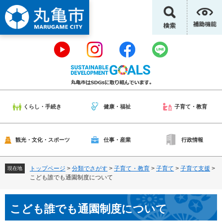
ペ
メ
ー
ニ
ジ
ュ
の
ー
先
を
頭
飛
で
ば
す
し
。
て
本
くらし・手続き
健康・福祉
子育て・教育
文
へ
観光・文化・スポーツ
仕事・産業
行政情報
トップページ
>
分類でさがす
>
子育て・教育
>
子育て
>
子育て支援
>
現在地
こども誰でも通園制度について
本
こども誰でも通園制度について
文