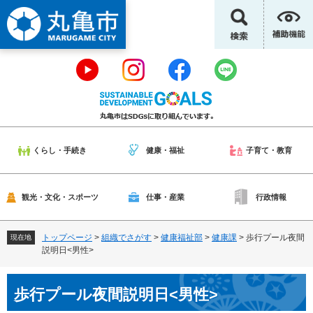
ペ
メ
ー
ニ
ジ
ュ
の
ー
先
を
頭
飛
で
ば
す
し
。
て
本
くらし・手続き
健康・福祉
子育て・教育
文
へ
観光・文化・スポーツ
仕事・産業
行政情報
トップページ
>
組織でさがす
>
健康福祉部
>
健康課
>
歩行プール夜間
現在地
説明日<男性>
本
歩行プール夜間説明日<男性>
文