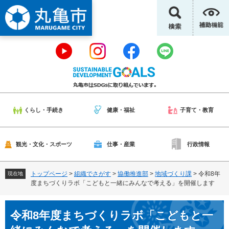
ペ
メ
ー
ニ
ジ
ュ
の
ー
先
を
頭
飛
で
ば
す
し
。
て
本
くらし・手続き
健康・福祉
子育て・教育
文
へ
観光・文化・スポーツ
仕事・産業
行政情報
トップページ
>
組織でさがす
>
協働推進部
>
地域づくり課
>
令和8年
現在地
度まちづくりラボ「こどもと一緒にみんなで考える」を開催します
本
令和8年度まちづくりラボ「こどもと一
文