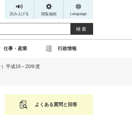
読み上げる
Language
閲覧補助
G
仕事・産業
行政情報
カ
）平成18～20年度
ス
タ
ム
検
索
よくある質問と回答