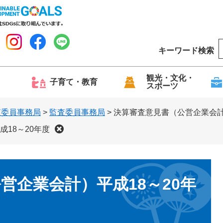
キーワード検索
o
o
g
観光・文化・
子育て・教育
スポーツ
l
e
査委員事務局
>
監査委員事務局
>
決算審査意見書（公営企業会計
18～20年度
営企業会計）平成18～20年