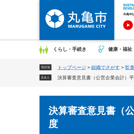
ペ
メ
ー
ニ
ジ
ュ
の
ー
先
を
頭
飛
で
ば
くらし・手続き
健康・福祉
す
し
。
て
トップページ
>
組織でさがす
>
監
本
現在地
文
決算審査意見書（公営企業会計）平成
足あと
へ
本
文
決算審査意見書（公
度