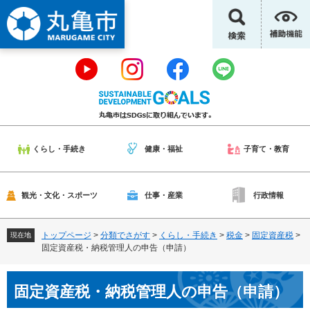
ペ
メ
ー
ニ
ジ
ュ
の
ー
先
を
頭
飛
で
ば
す
し
。
て
本
くらし・手続き
健康・福祉
子育て・教育
文
へ
観光・文化・スポーツ
仕事・産業
行政情報
トップページ
>
分類でさがす
>
くらし・手続き
>
税金
>
固定資産税
>
現在地
固定資産税・納税管理人の申告（申請）
本
固定資産税・納税管理人の申告（申請）
文