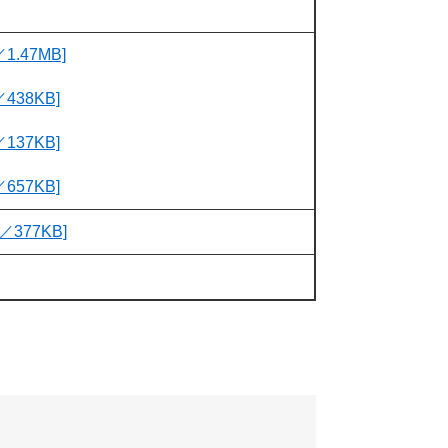
.47MB]
438KB]
137KB]
657KB]
377KB]