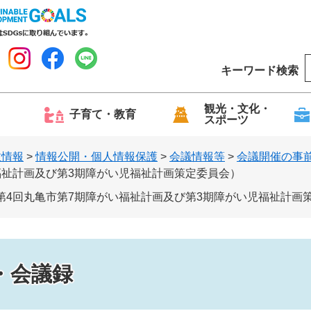
キーワード検索
o
o
g
観光・文化・
子育て・教育
スポーツ
l
e
政情報
>
情報公開・個人情報保護
>
会議情報等
>
会議開催の事
福祉計画及び第3期障がい児福祉計画策定委員会）
第4回丸亀市第7期障がい福祉計画及び第3期障がい児福祉計画
・会議録