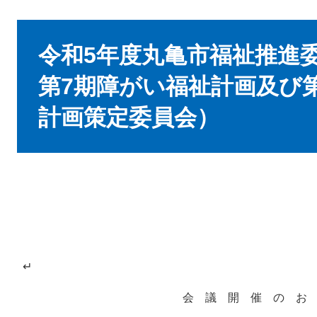
本
文
令和5年度丸亀市福祉推進
第7期障がい福祉計画及び
計画策定委員会）
↵
会 議 開 催 の お