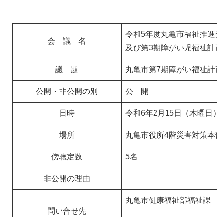
令和5年度丸亀市福祉推進
会 議 名
及び第3期障がい児福祉計
議 題
丸亀市第7期障がい福祉計
公開・非公開の別
公 開
日時
令和6年2月15日（木曜日
場所
丸亀市役所4階災害対策本
傍聴定数
5名
非公開の理由
丸亀市健康福祉部福祉課
問い合せ先