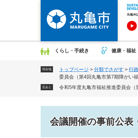
ペ
メ
ー
ニ
ジ
ュ
の
ー
先
を
頭
飛
で
ば
くらし・手続き
健康・福祉
す
し
。
て
トップページ
>
分類でさがす
>
行
本
現在地
委員会（第4回丸亀市第7期障がい
文
へ
令和5年度丸亀市福祉推進委員会（
足あと
会議開催の事前公表