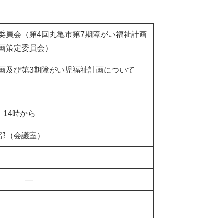
委員会（第4回丸亀市第7期障がい福祉計画
画策定委員会）
画及び第3期障がい児福祉計画について​
）14時から
部（会議室）
―