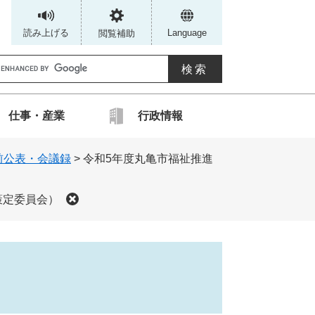
読み上げる
Language
閲覧補助
G
仕事・産業
行政情報
カ
前公表・会議録
>
令和5年度丸亀市福祉推進
ス
タ
策定委員会）
ム
検
索